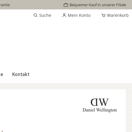
rantie
Bequemer Kauf in unserer FIliale
Suche
Mein Konto
Warenkorb
ce
Kontakt