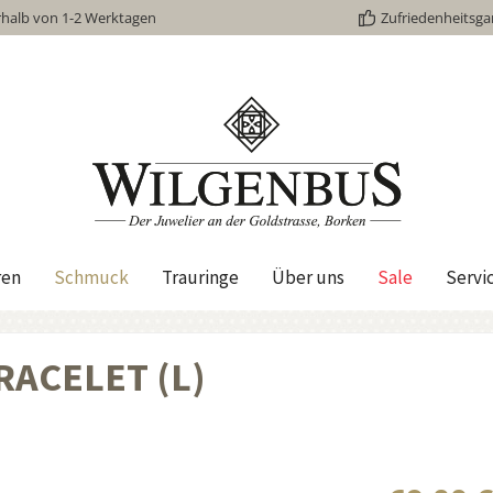
rhalb von 1-2 Werktagen
Zufriedenheitsga
ren
Schmuck
Trauringe
Über uns
Sale
Servi
BRACELET (L)