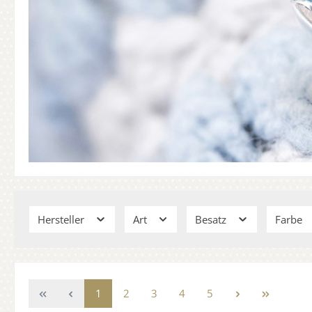
Hersteller
Art
Besatz
Farbe
1
2
3
4
5