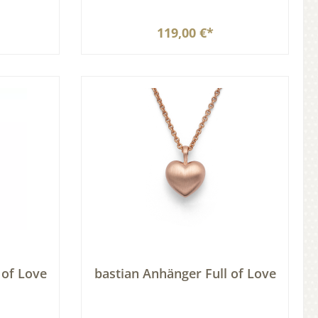
119,00 €*
b
In den Warenkorb
 of Love
bastian Anhänger Full of Love