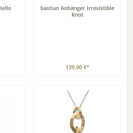
Hello
bastian Anhänger Irresistible
Knot
139,00 €*
b
In den Warenkorb