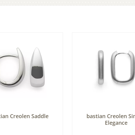
tian Creolen Saddle
bastian Creolen S
Elegance