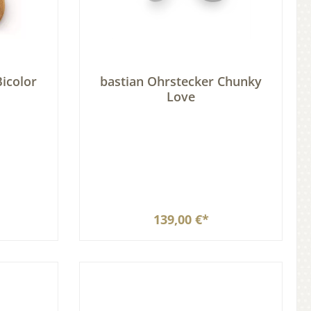
icolor
bastian Ohrstecker Chunky
Love
139,00 €*
b
In den Warenkorb