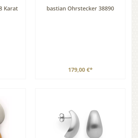
8 Karat
bastian Ohrstecker 38890
179,00 €*
b
In den Warenkorb