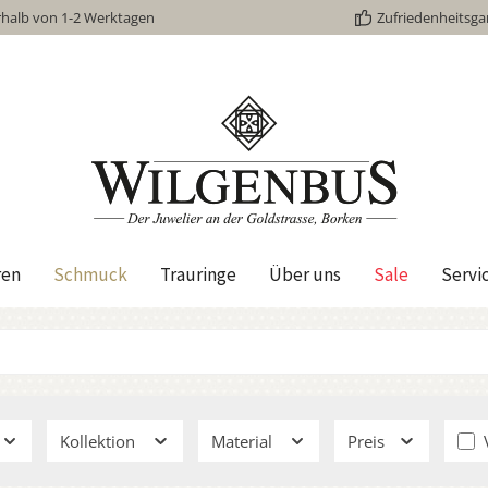
rhalb von 1-2 Werktagen
Zufriedenheitsga
ren
Schmuck
Trauringe
Über uns
Sale
Servi
Kollektion
Material
Preis