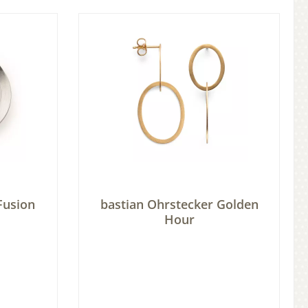
b
In den Warenkorb
Fusion
bastian Ohrstecker Golden
Hour