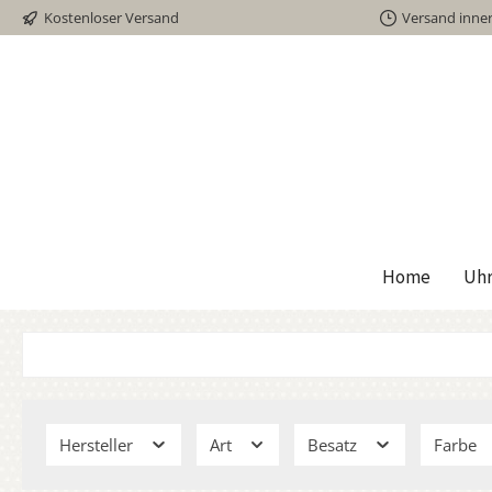
Kostenloser Versand
Versand inne
inhalt springen
Home
Uh
Hersteller
Art
Besatz
Farbe