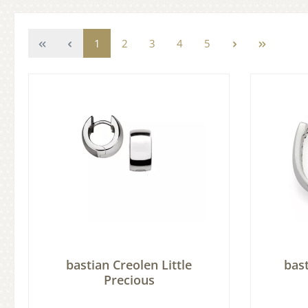
1
2
3
4
5
bastian Creolen Little
bas
Precious