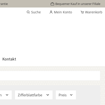
rantie
Bequemer Kauf in unserer FIliale
Suche
Mein Konto
Warenkorb
Kontakt
on
Zifferblattfarbe
Preis