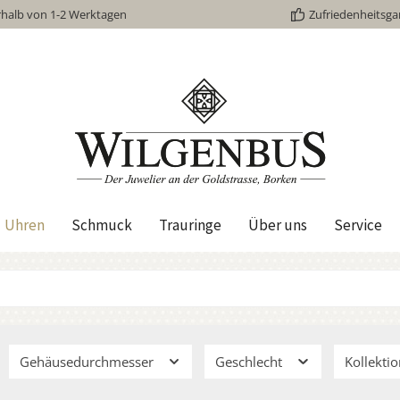
rhalb von 1-2 Werktagen
Zufriedenheitsga
Uhren
Schmuck
Trauringe
Über uns
Service
Gehäusedurchmesser
Geschlecht
Kollekti