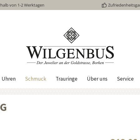
rhalb von 1-2 Werktagen
Zufriedenheitsga
Uhren
Schmuck
Trauringe
Über uns
Service
6G