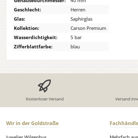
Gehäusedurchmesser:
40 mm
Geschlecht:
Herren
Glas:
Saphirglas
Kollektion:
Carson Premium
Wasserdichtigkeit:
5 bar
Zifferblattfarbe:
blau
Kostenloser Versand
Versand inn
Wir in der Goldstraße
Fachhändle
Juwelier Wilgenbus
Mehrfach ausg