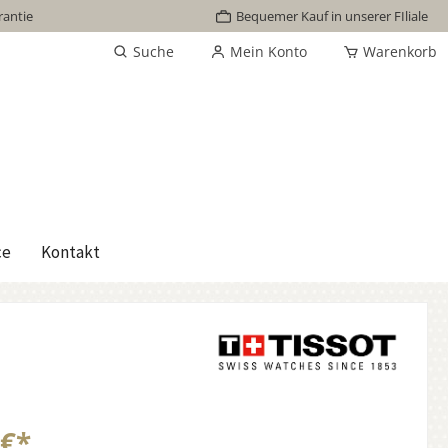
rantie
Bequemer Kauf in unserer FIliale
Suche
Mein Konto
Warenkorb
ce
Kontakt
 €*