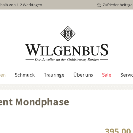
rhalb von 1-2 Werktagen
Zufriedenheitsga
ren
Schmuck
Trauringe
Über uns
Sale
Servi
Gent Mondphase
395,00