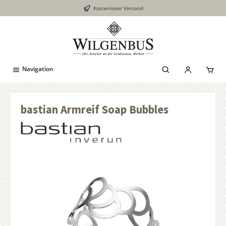
Kostenloser Versand
inhalt springen
Navigation
bastian Armreif Soap Bubbles